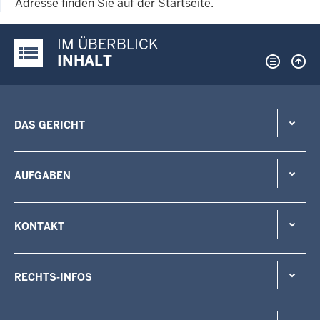
Adresse finden Sie auf der Startseite.
IM ÜBERBLICK
Justiz-Portal im Überblick:
INHALT
DAS GERICHT
AUFGABEN
KONTAKT
RECHTS-INFOS