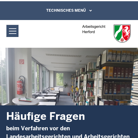
Direkt zum Inhalt
Arbeitsgericht Herford: Häufige Fragen
TECHNISCHES MENÜ
Leichte Sprache, Gebärdensprachenvideo
und Kontaktformular
Häufige Fragen
beim Verfahren vor den
Landesarbeitsgerichten und Arbeitsgerichten