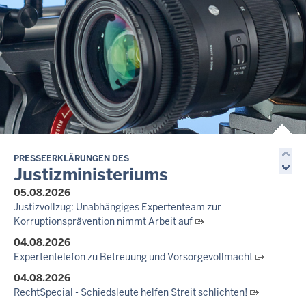
Informationskampagne gegen häusliche Gewalt
10.07.2026
Anerkennung für innovative Suizidpräventionsarbeit: JVA Köln
ausgezeichnet
14.07.2026
Justiz der Zukunft gemeinsam gestalten: Minister Limbach
zieht positive Bilanz des Projekts Zukunftswerkstatt Justiz
Nordrhein-Westfalen
01.07.2026
Newsletter Juli 2026
PRESSEERKLÄRUNGEN DES
Justizministeriums
30.06.2026
05.08.2026
288 Anwärterinnen und Anwärter des Jahrgangs 2024/2026
Justizvollzug: Unabhängiges Expertenteam zur
der Justizvollzugsschule NRW geehrt
Korruptionsprävention nimmt Arbeit auf
30.06.2026
04.08.2026
RechtSpecial - Schiedsleute helfen Streit schlichten!
Expertentelefon zu Betreuung und Vorsorgevollmacht
04.08.2026
RechtSpecial - Schiedsleute helfen Streit schlichten!