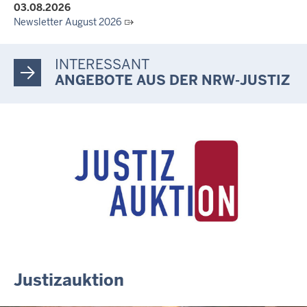
03.08.2026
Newsletter August 2026
27.07.2026
Dein Mut findet Rückhalt: Die Justiz NRW unterstützt
INTERESSANT
Informationskampagne gegen häusliche Gewalt
ANGEBOTE AUS DER NRW-JUSTIZ
10.07.2026
Anerkennung für innovative Suizidpräventionsarbeit: JVA Köln
ausgezeichnet
14.07.2026
Justiz der Zukunft gemeinsam gestalten: Minister Limbach
zieht positive Bilanz des Projekts Zukunftswerkstatt Justiz
Nordrhein-Westfalen
01.07.2026
Newsletter Juli 2026
30.06.2026
288 Anwärterinnen und Anwärter des Jahrgangs 2024/2026
der Justizvollzugsschule NRW geehrt
Justizauktion
30.06.2026