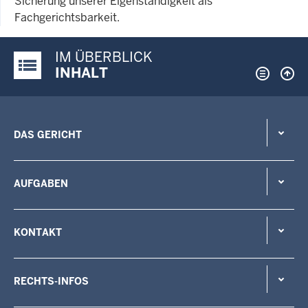
Sicherung unserer Eigenständigkeit als
Fachgerichtsbarkeit.
IM ÜBERBLICK
Justiz-Portal im Überblick:
INHALT
DAS GERICHT
AUFGABEN
KONTAKT
RECHTS-INFOS