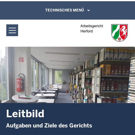
Direkt zum Inhalt
Arbeitsgericht Herford: Leitbild
TECHNISCHES MENÜ
Leichte Sprache, Gebärdensprachenvideo
und Kontaktformular
Leitbild
Aufgaben und Ziele des Gerichts