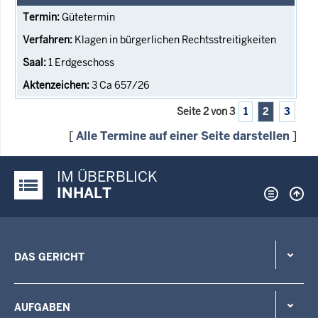
Gütetermin
Klagen in bürgerlichen Rechtsstreitigkeiten
1 Erdgeschoss
3 Ca 657/26
Seite 2 von 3
1
2
3
[
Alle Termine auf einer Seite darstellen
]
IM ÜBERBLICK
Justiz-Portal im Überblick:
INHALT
DAS GERICHT
AUFGABEN