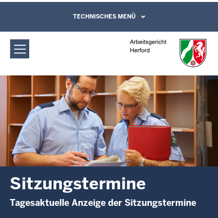
Direkt zum Inhalt
Arbeitsgericht Herford:
TECHNISCHES MENÜ
Leichte Sprache, Gebärdensprachenvideo
und Kontaktformular
Sitzungstermine
Sitzungstermine
Tagesaktuelle Anzeige der Sitzungstermine