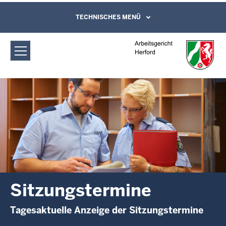
Direkt zum Inhalt
Arbeitsgericht Herford:
TECHNISCHES MENÜ
Leichte Sprache, Gebärdensprachenvideo
und Kontaktformular
Sitzungstermine
Sitzungstermine
Tagesaktuelle Anzeige der Sitzungstermine