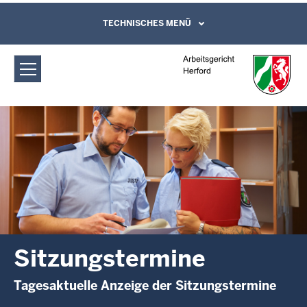
Direkt zum Inhalt
Arbeitsgericht Herford:
TECHNISCHES MENÜ
Leichte Sprache, Gebärdensprachenvideo
und Kontaktformular
Sitzungstermine
Sitzungstermine
Tagesaktuelle Anzeige der Sitzungstermine