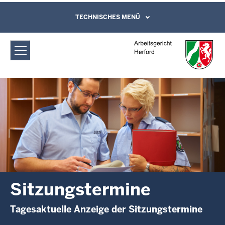
Direkt zum Inhalt
Arbeitsgericht Herford:
TECHNISCHES MENÜ
Leichte Sprache, Gebärdensprachenvideo
und Kontaktformular
Sitzungstermine
Sitzungstermine
Tagesaktuelle Anzeige der Sitzungstermine