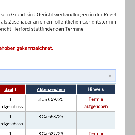
esem Grund sind Gerichtsverhandlungen in der Regel
it als Zuschauer an einem öffentlichen Gerichtstermin
ericht Herford stattfindenden Termine.
gehoben gekennzeichnet.
Saal
Aktenzeichen
Hinweis
1
3 Ca 669/26
Termin
rdgeschoss
aufgehoben
1
3 Ca 653/26
rdgeschoss
1
3 Ca 627/26
Termin