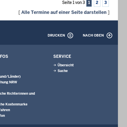
Seite 1 von 3
1
2
3
[
Alle Termine auf einer Seite darstellen
]
DRUCKEN
NACH OBEN
NFOS
SERVICE
Übersicht
Suche
Bund/Länder)
chung NRW
che Richterinnen und
che Kostenmarke
fahren
fon