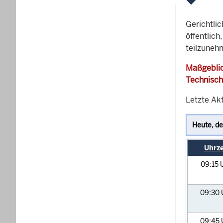
Gerichtli
öffentlich
teilzunehm
Maßgeblic
Technisch
Letzte Akt
Uhrze
09:15
09:30
09:45