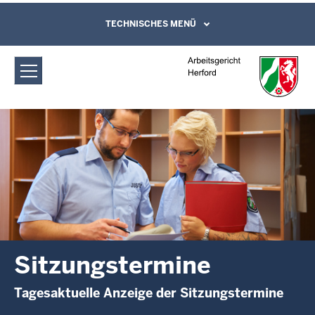
Direkt zum Inhalt
Arbeitsgericht Herford:
TECHNISCHES MENÜ
Leichte Sprache, Gebärdensprachenvideo
und Kontaktformular
Sitzungstermine
Sitzungstermine
Tagesaktuelle Anzeige der Sitzungstermine