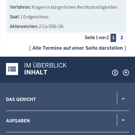
Klagen in bürgerlichen Rechtsstreitigkeiten
1 Erdgeschoss
2 Ca 558/26
Seite 1 von 2
1
2
[
Alle Termine auf einer Seite darstellen
]
IM ÜBERBLICK
Justiz-Portal im Überblick:
INHALT
DAS GERICHT
AUFGABEN