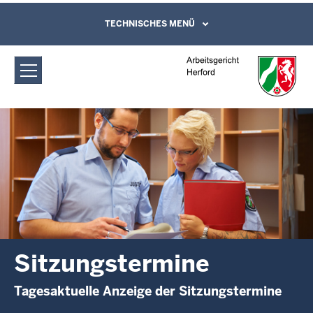
Direkt zum Inhalt
Arbeitsgericht Herford:
TECHNISCHES MENÜ
Leichte Sprache, Gebärdensprachenvideo
und Kontaktformular
Sitzungstermine
Sitzungstermine
Tagesaktuelle Anzeige der Sitzungstermine