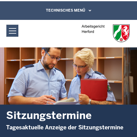
Direkt zum Inhalt
Arbeitsgericht Herford:
TECHNISCHES MENÜ
Leichte Sprache, Gebärdensprachenvideo
und Kontaktformular
Sitzungstermine
Sitzungstermine
Tagesaktuelle Anzeige der Sitzungstermine